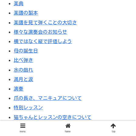
楽典
楽譜の製本
楽譜を見て弾くことの大切さ
様々な演奏会のお知らせ
横ではなく縦で評価しよう
母の誕生日
比べ弾き
水の戯れ
満月と涙
演奏
爪の長さ、マニキュアについて
特別レッスン
猫ちゃんとレッスンの空きについて
現在のレッスン枠の空き状況
menu
home
top
生まれ変わったら