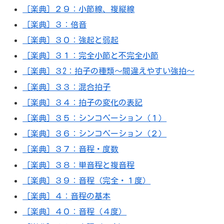
［楽典］２９：小節線、複縦線
［楽典］３：倍音
［楽典］３０：強起と弱起
［楽典］３１：完全小節と不完全小節
［楽典］３2：拍子の種類～間違えやすい強拍～
［楽典］３３：混合拍子
［楽典］３４：拍子の変化の表記
［楽典］３５：シンコペーション（１）
［楽典］３６：シンコペーション（２）
［楽典］３７：音程・度数
［楽典］３８：単音程と複音程
［楽典］３９：音程（完全・１度）
［楽典］４：音程の基本
［楽典］４０：音程（４度）