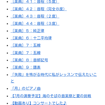
［楽典］４１：音程（５度）
［楽典］４２：音程（完全８度）
［楽典］４３：音程（２度）
［楽典］４４：音程（３度）
［楽典］５：純正律
［楽典］６：十二平均律
［楽典］７：五線
［楽典］７：五線
［楽典］８：音部記号
［楽典］９：譜表
「失敗」を怖がる時代に私がレッスンで伝えたいこ
と
「月」のピアノ曲
【7月の演奏予定】海のそばの音楽祭と夏の挑戦
【動画あり】コンサートでした♪