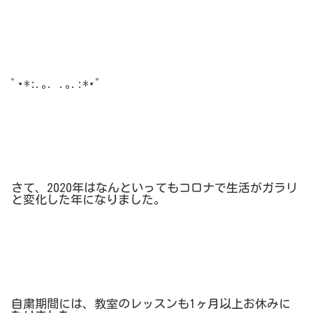
ﾟ･*:.｡. .｡.:*･゜
さて、
2020
年はなんといってもコロナで生活がガラリ
と変化した年になりました。
自粛期間には、教室のレッスンも
1
ヶ月以上お休みに