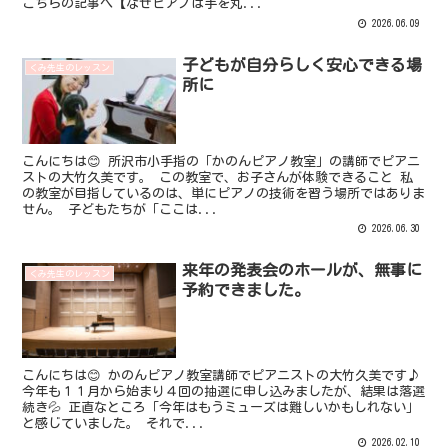
こちらの記事へ【なぜピアノは手を丸...
2026.06.09
子どもが自分らしく安心できる場
くみ先生のレッスン
所に
こんにちは😊 所沢市小手指の「かのんピアノ教室」の講師でピアニ
ストの大竹久美です。 この教室で、お子さんが体験できること 私
の教室が目指しているのは、単にピアノの技術を習う場所ではありま
せん。 子どもたちが「ここは...
2026.06.30
来年の発表会のホールが、無事に
くみ先生のレッスン
予約できました。
こんにちは😊 かのんピアノ教室講師でピアニストの大竹久美です♪
今年も１１月から始まり４回の抽選に申し込みましたが、結果は落選
続き💦 正直なところ「今年はもうミューズは難しいかもしれない」
と感じていました。 それで...
2026.02.10