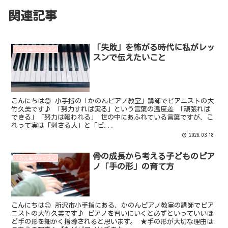
関連記事
「失敗」を怖がる時代に私がレッ
くみ先生のレッスン
スンで伝えたいこと
こんにちは😊 小手指の「かのんピアノ教室」講師でピアニストの大
竹久美です♪ 「努力すれば実る」という言葉の温度差 「頑張れば
できる」「努力は報われる」 世の中にあふれている言葉ですが、こ
れって実は「刺さる人」と「ピ...
2026.03.18
骨の成長から考える子どものピア
くみ先生のレッスン
ノ「手の形」の育て方
こんにちは😊 所沢市小手指にある、かのんピアノ教室の講師でピア
ニストの大竹久美です♪ ピアノを習いにいくと必ずといっていいほ
ど手の形を細かく指導されると思います。 ★手の形が大切な理由は