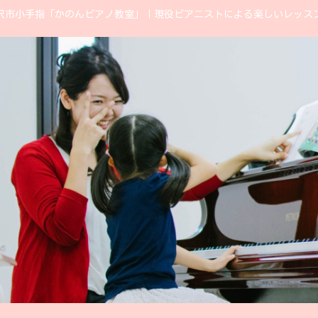
沢市小手指「かのんピアノ教室」｜現役ピアニストによる楽しいレッス