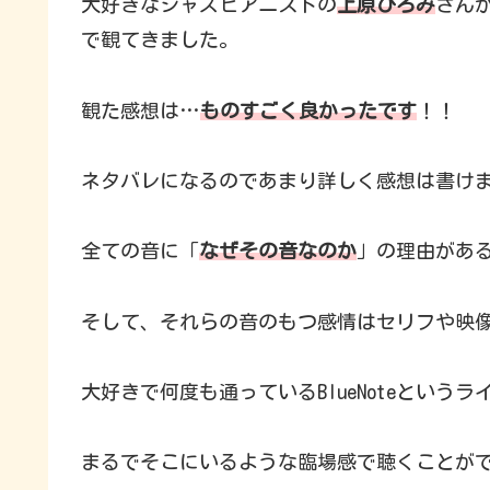
大好きなジャズピアニストの
上原ひろみ
さん
で観てきました。
観た感想は…
ものすごく良かったです
！！
ネタバレになるのであまり詳しく感想は書け
全ての音に「
なぜその音なのか
」の理由があ
そして、それらの音のもつ感情はセリフや映
大好きで何度も通っているBlueNoteという
まるでそこにいるような臨場感で聴くことが