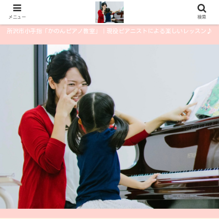
メニュー
検索
所沢市小手指「かのんピアノ教室」｜現役ピアニストによる楽しいレッスン♪