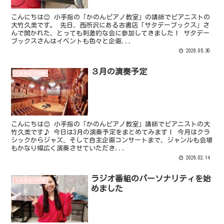
こんにちは😊 小手指の「かのんピアノ教室」の講師でピアニストの
大竹久美です。 先日、西所沢にある古書店「サタデーブックス」さ
んで開かれた、とっても刺激的な会に参加してきました！ サタデー
ブックスさんはイベントも色々と企画...
2026.05.30
３月の演奏予定
くみ先生の演奏
こんにちは😊 小手指の「かのんピアノ教室」講師でピアニストの大
竹久美です♪ 今日は3月の演奏予定をまとめてみます！ 今月はクラ
シックからジャズ、そして自主企画コンサートまで、ジャンルも会場
もかなり幅広く演奏させていただき...
2026.02.14
ラジオ番組のパーソナリティを始
くみ先生の日常
めました